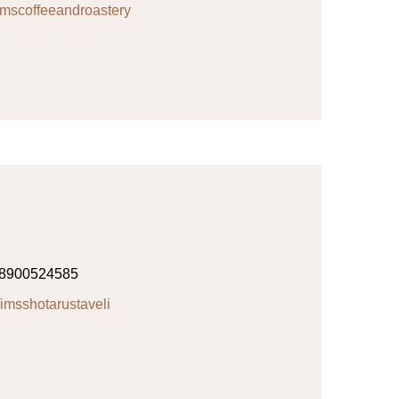
imscoffeeandroastery
8900524585
imsshotarustaveli