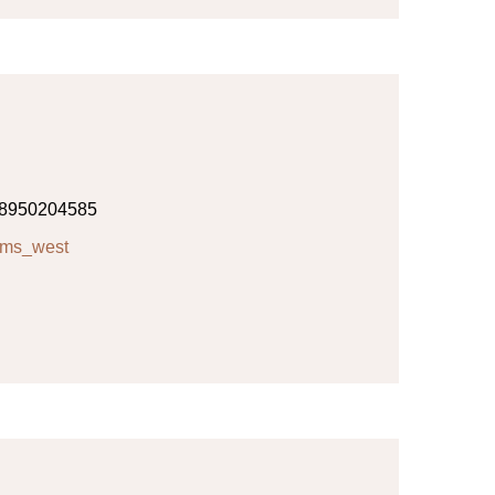
8950204585
ims_west