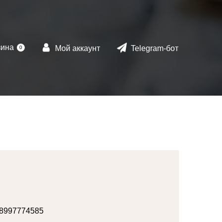
зина
Мой аккаунт
Telegram-бот
0
8997774585