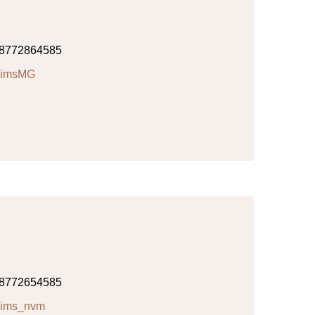
8772864585
TimsMG
8772654585
Tims_nvm