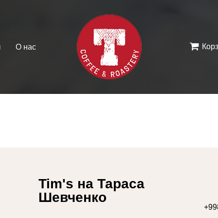
Кор
ы
О нас
Tim's на Тараса
Шевченко
+99