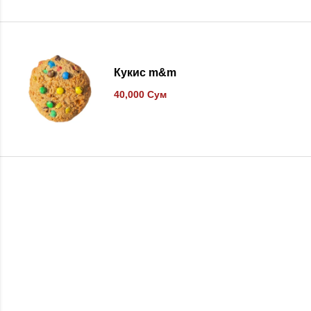
В список желаний
Кукис m&m
40,000
Сум