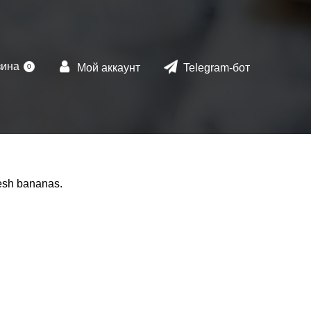
зина
Мой аккаунт
Telegram-бот
0
resh bananas.