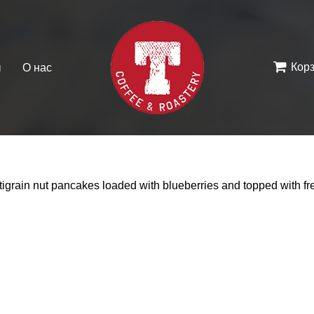
Кор
ы
О нас
igrain nut pancakes loaded with blueberries and topped with f