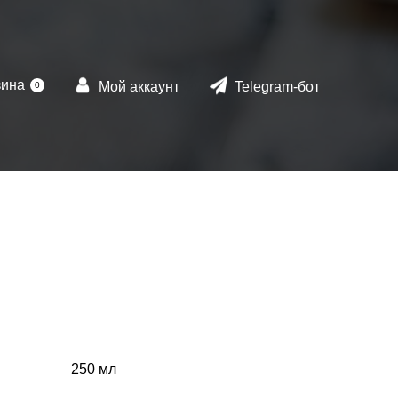
зина
Мой аккаунт
Telegram-бот
0
250 мл