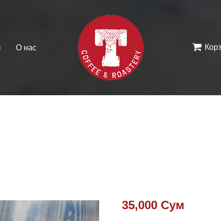
Кор
ы
О нас
35,000
Сум