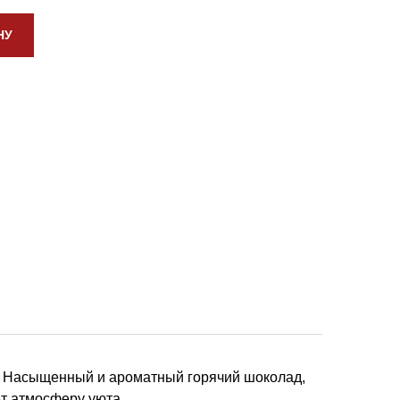
НУ
а! Насыщенный и ароматный горячий шоколад,
т атмосферу уюта.